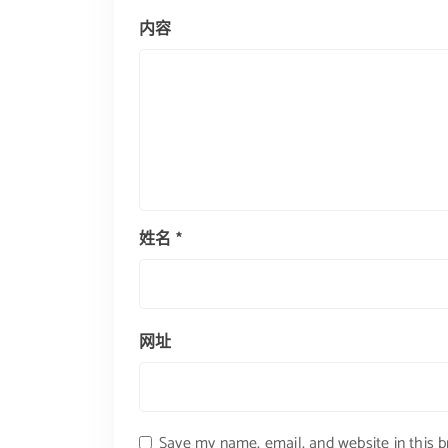
内容
姓名
*
网址
Save my name, email, and website in this 